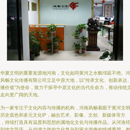
在华夏文明的重要发源地河南，文化如同黄河之水般绵延不绝。
南风畅文化传播有限公司立足中原大地，以“传承文化、创新表达
传播价值”为使命，致力于探寻中原文化的当代生命力，推动传统
化走向更广阔的天地。
作为一家专注于文化内容与传播的机构，河南风畅着眼于黄河文
的历史底色和多元文化IP，融合艺术、影像、文创、新媒体等方
式，持续打造具有温度和思想的属地化文化与传播作品。从河洛
典到地方节庆，从丝绸之路的文化复兴到家乡声像的情感重塑，