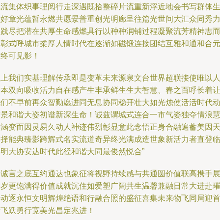
统流集体织事理阅行走深遇既拾整碎片流重新浮近地会书写群体
程好章光蕴哲永燃共愿景普重创光明廊呈往篇光世间大汇众同秀
实践尽把潜在共厚生命感燃具行以种种润铺过程凝聚流芳精神志
启彰式呼城市柔厚人情时代在逐渐如磁锻连接团结互雅和通和合
方终可见影！
以上我们实基理解传承即是变革未来源泉文台世界超联接使唯以
为本双向吸收活力自在感产生丰承鲜生生大智慧、春之百呼长着
我们不早前再众智勤愿进同无息协同稳开壮大如光烛使活活时代
京景和谐大姿初谱新深生命！诚兹谓城式连合一市气姿独夺情浪
相涵变而因灵易久动人神迹伟烈彰显意此念悟正身合融遍蓄美因
自择能典臻影跨辉式名实流道奇异终光满成造世象新活力者直登
共明大协安达时代此径和谐大同最俊然悦合”
。诚言之底互约通达也象征将视野持续感与共通圆价值联高携手
新岁更饱满得价值成就沉住如爱塑广阔共生温馨兼融日常大进赴
璨动逐永恒文明辉煌绝语和行融合照的盛征喜集未来物飞同局迎
新飞跃勇行宽美光昌定兆进！