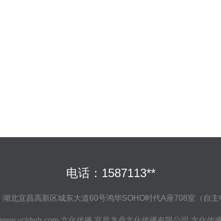
电话：1587113**
湖北宜昌高新区城东大道60号鸿华SOHO时代A座708室（自
www.ycldwh.com
文化传播
宜昌龙鼎文化传播有限公司
文化传